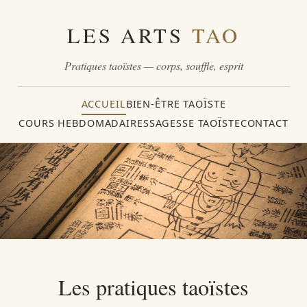
LES ARTS
TAO
Pratiques taoïstes — corps, souffle, esprit
ACCUEIL
BIEN-ÊTRE TAOÏSTE
COURS HEBDOMADAIRES
SAGESSE TAOÏSTE
CONTACT
Les pratiques taoïstes